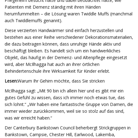
Pflegeheim besucht hatte und dabei beobachtet hatte, wie
Patienten mit Demenz ständig mit ihren Händen
herumfummelten – die Lösung waren Twiddle Muffs (manchmal
auch Twiddlemuffs genannt).
Diese verzierten Handwärmer sind einfach herzustellen und
bestehen aus einer Reihe verschiedener Dekorationsmaterialien,
die dazu beitragen können, dass unruhige Hände aktiv und
beschäftigt bleiben. Es handelt sich um ein handwerkliches
Objekt, das häufig in der Demenz- und Altenpflege eingesetzt
wird, aber McIlhagga hat auch an ihrer örtlichen
Behindertenschule ihre Wirksamkeit für Kinder erlebt.
Lesen:
Warum Ihr Gehirn möchte, dass Sie stricken
McIlhagga sagt: „Mit 90 bin ich allein hier und es gibt mir ein
gutes Gefühl zu wissen, dass ich immer noch etwas tue, das
sich lohnt.“ „Wir haben eine fantastische Gruppe von Damen, die
immer wieder zurückkommen, weil sie so stolz auf das sind,
was wir erreicht haben.“
Der Canterbury Bankstown Council beherbergt Strickgruppen in
Bankstown, Campsie, Chester Hill, Earlwood, Lakemba,