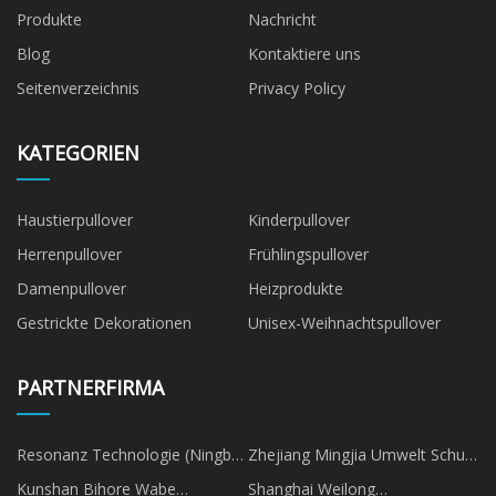
Produkte
Nachricht
Blog
Kontaktiere uns
Seitenverzeichnis
Privacy Policy
KATEGORIEN
Haustierpullover
Kinderpullover
Herrenpullover
Frühlingspullover
Damenpullover
Heizprodukte
Gestrickte Dekorationen
Unisex-Weihnachtspullover
PARTNERFIRMA
Resonanz Technologie (Ningbo)
Zhejiang Mingjia Umwelt Schutz
Co., Ltd.
Technologie Co., Ltd
Kunshan Bihore Wabe
Shanghai Weilong