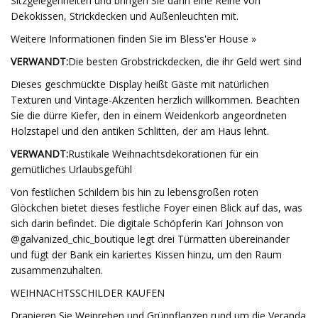
Sitzgelegenheiten und bringen Sie dann eine Reihe von
Dekokissen, Strickdecken und Außenleuchten mit.
Weitere Informationen finden Sie im Bless'er House »
VERWANDT:
Die besten Grobstrickdecken, die ihr Geld wert sind
Dieses geschmückte Display heißt Gäste mit natürlichen
Texturen und Vintage-Akzenten herzlich willkommen. Beachten
Sie die dürre Kiefer, den in einem Weidenkorb angeordneten
Holzstapel und den antiken Schlitten, der am Haus lehnt.
VERWANDT:
Rustikale Weihnachtsdekorationen für ein
gemütliches Urlaubsgefühl
Von festlichen Schildern bis hin zu lebensgroßen roten
Glöckchen bietet dieses festliche Foyer einen Blick auf das, was
sich darin befindet. Die digitale Schöpferin Kari Johnson von
@galvanized_chic_boutique legt drei Türmatten übereinander
und fügt der Bank ein kariertes Kissen hinzu, um den Raum
zusammenzuhalten.
WEIHNACHTSSCHILDER KAUFEN
Drapieren Sie Weinreben und Grünpflanzen rund um die Veranda