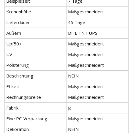
Beispielzeit
7 Tage
Kronenhöhe
Maßgeschneidert
Lieferdauer
45 Tage
Äußern
DHL TNT UPS
Upf50+
Maßgeschneidert
UV
Maßgeschneidert
Polsterung
Maßgeschneidert
Beschichtung
NEIN
Etikett
Maßgeschneidert
Rechnungsbreite
Maßgeschneidert
Fabrik
Ja
Eine PC-Verpackung
Maßgeschneidert
Dekoration
NEIN