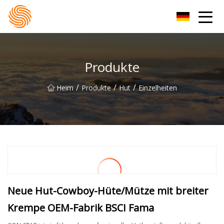
Xinxiang Hoodie-Gruppe
Produkte
/
/
/
Heim
Produkte
Hut
Einzelheiten
Neue Hut-Cowboy-Hüte/Mütze mit breiter
Krempe OEM-Fabrik BSCI Fama