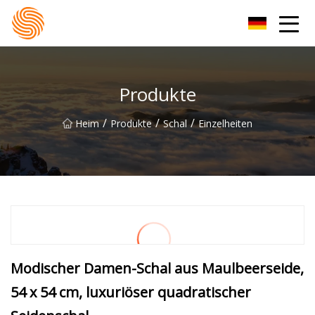
Xinxiang Hoodie-Gruppe
Produkte
/
/
/
Heim
Produkte
Schal
Einzelheiten
Modischer Damen-Schal aus Maulbeerseide,
54 x 54 cm, luxuriöser quadratischer