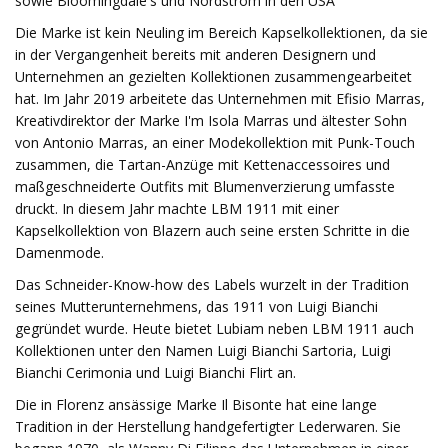
sowie Bloomingdale's und Nordstrom in den USA
Die Marke ist kein Neuling im Bereich Kapselkollektionen, da sie
in der Vergangenheit bereits mit anderen Designern und
Unternehmen an gezielten Kollektionen zusammengearbeitet
hat. Im Jahr 2019 arbeitete das Unternehmen mit Efisio Marras,
Kreativdirektor der Marke I'm Isola Marras und ältester Sohn
von Antonio Marras, an einer Modekollektion mit Punk-Touch
zusammen, die Tartan-Anzüge mit Kettenaccessoires und
maßgeschneiderte Outfits mit Blumenverzierung umfasste
druckt. In diesem Jahr machte LBM 1911 mit einer
Kapselkollektion von Blazern auch seine ersten Schritte in die
Damenmode.
Das Schneider-Know-how des Labels wurzelt in der Tradition
seines Mutterunternehmens, das 1911 von Luigi Bianchi
gegründet wurde. Heute bietet Lubiam neben LBM 1911 auch
Kollektionen unter den Namen Luigi Bianchi Sartoria, Luigi
Bianchi Cerimonia und Luigi Bianchi Flirt an.
Die in Florenz ansässige Marke Il Bisonte hat eine lange
Tradition in der Herstellung handgefertigter Lederwaren. Sie