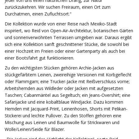
jeder von uns einen natürlichen Drang, zur Natur
zurückzukehren. Wir suchen Freiraum, einen Ort zum
Durchatmen, einen Zufluchtsort.“
Die Kollektion wurde von einer Reise nach Mexiko-Stadt
inspiriert, wo Reid von Open-Air-Architektur, botanischen Gärten
und sonnenverwöhnten Terrassen umgeben war. Daraus ergibt
sich eine Kollektion sanft geschnittener Stücke, die sowohl bei
einer Hochzeit im Freien oder einer Gartenparty als auch bei
einer Bootsfahrt gut funktionieren.
Zu den wichtigsten Stücken gehören Archie-Jacken aus
stückgefärbtem Leinen, zweireihige Versionen mit Korbgeflecht
oder Flammgarn; eine Trucker-Jacke mit Reißverschluss vorne;
Arbeitshemden aus Wildleder oder Jacken mit aufgesetzten
Taschen; Cabanmäntel aus Segeltuch; ein Jeans-Overshirt; eine
Safarijacke und eine kobaltblaue Windjacke. Dazu kommen
Hemden mit Jacquard-Print, Leinenhosen, Shorts mit Pelikan-
Stickerei und leichte Pullover. Zu den Stoffen gehören eine
Mischung aus Leinen und Baumwolle für Strickwaren und
Wolle/Leinen/Seide für Blazer.