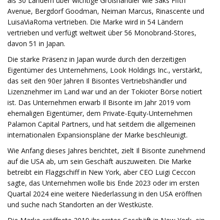
als 30 Ländern über wichtige Großhändler wie Saks Fifth
Avenue, Bergdorf Goodman, Neiman Marcus, Rinascente und
LuisaViaRoma vertrieben. Die Marke wird in 54 Ländern
vertrieben und verfügt weltweit über 56 Monobrand-Stores,
davon 51 in Japan.
Die starke Präsenz in Japan wurde durch den derzeitigen
Eigentümer des Unternehmens, Look Holdings Inc., verstärkt,
das seit den 90er Jahren Il Bisontes Vertriebshändler und
Lizenznehmer im Land war und an der Tokioter Börse notiert
ist. Das Unternehmen erwarb Il Bisonte im Jahr 2019 vom
ehemaligen Eigentümer, dem Private-Equity-Unternehmen
Palamon Capital Partners, und hat seitdem die allgemeinen
internationalen Expansionspläne der Marke beschleunigt.
Wie Anfang dieses Jahres berichtet, zielt Il Bisonte zunehmend
auf die USA ab, um sein Geschäft auszuweiten. Die Marke
betreibt ein Flaggschiff in New York, aber CEO Luigi Ceccon
sagte, das Unternehmen wolle bis Ende 2023 oder im ersten
Quartal 2024 eine weitere Niederlassung in den USA eröffnen
und suche nach Standorten an der Westküste.