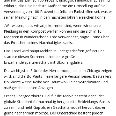
und hat das Ziel, zu 100 Prozent biologisch abbaubar zu sein. Er
erklärte, dass die nächste Maßnahme die Umstellung auf die
Verwendung von 100 Prozent natürlichen Farbstoffen sei, was er
seiner Meinung nach in den nächsten Jahren erreichen könne.
„Wir wissen, dass wir angekommen sind, wenn wir unsere
Kleidung in den Kompost werfen können und sie sich in 16
Monaten in wunderschöne Erde verwandelt“, sagte Crane über
das Erreichen seines Nachhaltigkeitsziels.
Das Label wird hauptsächlich in Fachgeschäften geführt und
startete diesen Sommer seine erste große
Einzelhandelspartnerschaft mit Bloomingdale's.
Die wichtigsten Stücke der Herrenmode, die er in Chicago zeigen
wird, sind die Bo Pants – eine längere Version seines Bestsellers
Bo Shorts – eine Reihe von Baumwoll-Leinen-Strickwaren und
maßgeschneiderten Anzügen.
Cranes übergeordnetes Ziel für die Marke besteht darin, der
globale Standard für nachhaltig hergestellte Bekleidungs-Basics
zu sein, und hebt Gap als ein Geschäftsmodell hervor, das er
gerne nachahmen möchte. Der Unterschied besteht jedoch