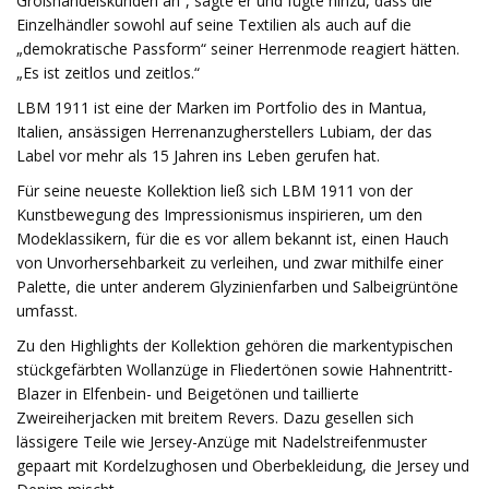
Großhandelskunden an“, sagte er und fügte hinzu, dass die
Einzelhändler sowohl auf seine Textilien als auch auf die
„demokratische Passform“ seiner Herrenmode reagiert hätten.
„Es ist zeitlos und zeitlos.“
LBM 1911 ist eine der Marken im Portfolio des in Mantua,
Italien, ansässigen Herrenanzugherstellers Lubiam, der das
Label vor mehr als 15 Jahren ins Leben gerufen hat.
Für seine neueste Kollektion ließ sich LBM 1911 von der
Kunstbewegung des Impressionismus inspirieren, um den
Modeklassikern, für die es vor allem bekannt ist, einen Hauch
von Unvorhersehbarkeit zu verleihen, und zwar mithilfe einer
Palette, die unter anderem Glyzinienfarben und Salbeigrüntöne
umfasst.
Zu den Highlights der Kollektion gehören die markentypischen
stückgefärbten Wollanzüge in Fliedertönen sowie Hahnentritt-
Blazer in Elfenbein- und Beigetönen und taillierte
Zweireiherjacken mit breitem Revers. Dazu gesellen sich
lässigere Teile wie Jersey-Anzüge mit Nadelstreifenmuster
gepaart mit Kordelzughosen und Oberbekleidung, die Jersey und