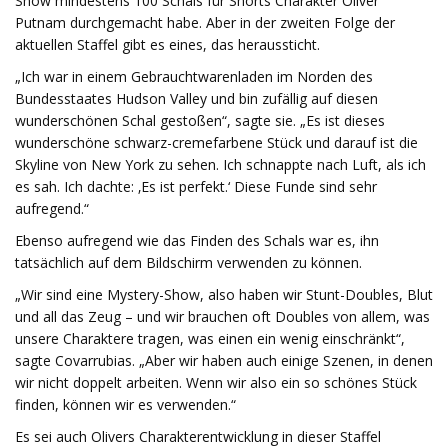
Show mindestens 100 Schals für Shorts Charakter Oliver
Putnam durchgemacht habe. Aber in der zweiten Folge der
aktuellen Staffel gibt es eines, das heraussticht.
„Ich war in einem Gebrauchtwarenladen im Norden des
Bundesstaates Hudson Valley und bin zufällig auf diesen
wunderschönen Schal gestoßen“, sagte sie. „Es ist dieses
wunderschöne schwarz-cremefarbene Stück und darauf ist die
Skyline von New York zu sehen. Ich schnappte nach Luft, als ich
es sah. Ich dachte: ‚Es ist perfekt.‘ Diese Funde sind sehr
aufregend.“
Ebenso aufregend wie das Finden des Schals war es, ihn
tatsächlich auf dem Bildschirm verwenden zu können.
„Wir sind eine Mystery-Show, also haben wir Stunt-Doubles, Blut
und all das Zeug – und wir brauchen oft Doubles von allem, was
unsere Charaktere tragen, was einen ein wenig einschränkt“,
sagte Covarrubias. „Aber wir haben auch einige Szenen, in denen
wir nicht doppelt arbeiten. Wenn wir also ein so schönes Stück
finden, können wir es verwenden.“
Es sei auch Olivers Charakterentwicklung in dieser Staffel